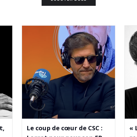
t,
Le coup de cœur de CSC :
« 